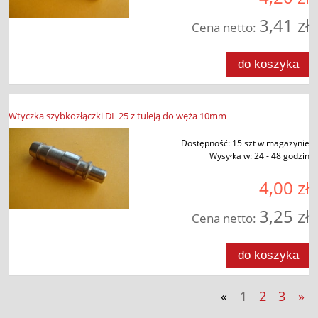
3,41 zł
Cena netto:
do koszyka
Wtyczka szybkozłączki DL 25 z tuleją do węża 10mm
Dostępność:
15 szt w magazynie
Wysyłka w:
24 - 48 godzin
4,00 zł
3,25 zł
Cena netto:
do koszyka
«
1
2
3
»