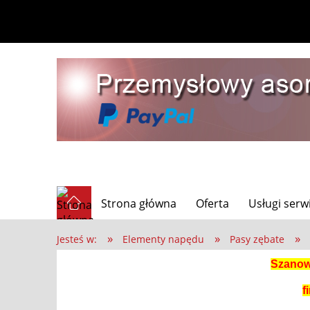
Strona główna
Oferta
Usługi ser
»
»
»
Jesteś w:
Elementy napędu
Pasy zębate
Szanown
f