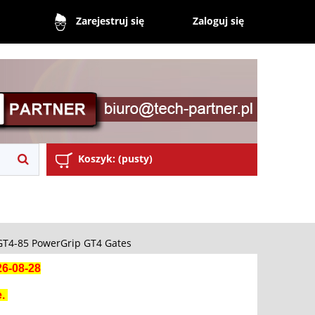
Zaloguj się
Zarejestruj się
Koszyk:
(pusty)
GT4-85 PowerGrip GT4 Gates
26-08-28
e.