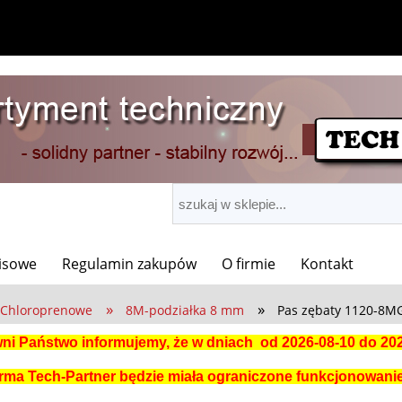
wisowe
Regulamin zakupów
O firmie
Kontakt
»
»
Chloroprenowe
8M-podziałka 8 mm
Pas zębaty 1120-8M
i Państwo informujemy, że w dniach od 2026-08-10 do 20
irma Tech-Partner będzie miała ograniczone funkcjonowani