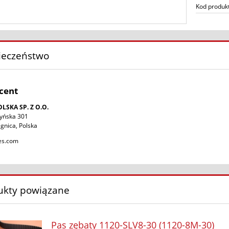
Kod produk
ieczeństwo
cent
LSKA SP. Z O.O.
zyńska 301
gnica, Polska
es.com
ukty powiązane
Pas zębaty 1120-SLV8-30 (1120-8M-30)