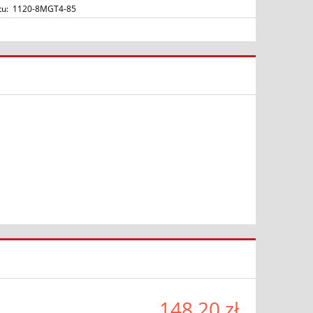
tu:
1120-8MGT4-85
148,20 zł