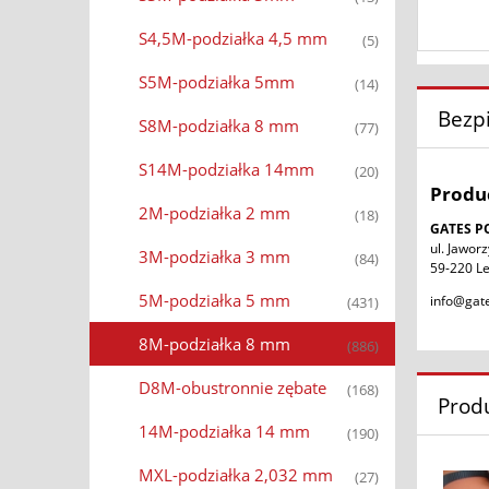
S4,5M-podziałka 4,5 mm
(5)
S5M-podziałka 5mm
(14)
Bezp
S8M-podziałka 8 mm
(77)
S14M-podziałka 14mm
(20)
Produ
2M-podziałka 2 mm
(18)
GATES PO
ul. Jawor
3M-podziałka 3 mm
(84)
59-220 Le
5M-podziałka 5 mm
info@gat
(431)
8M-podziałka 8 mm
(886)
D8M-obustronnie zębate
(168)
Prod
14M-podziałka 14 mm
(190)
MXL-podziałka 2,032 mm
(27)