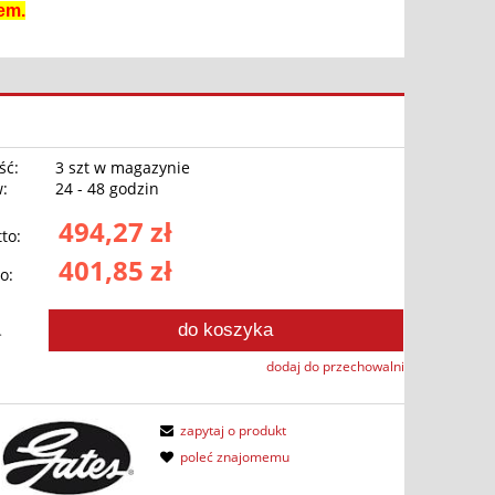
em.
ść:
3 szt w magazynie
w:
24 - 48 godzin
494,27 zł
to:
401,85 zł
o:
do koszyka
.
dodaj do przechowalni
zapytaj o produkt
poleć znajomemu