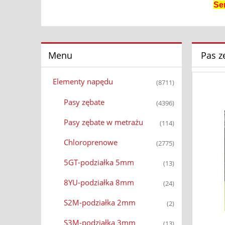
Se
Menu
Pas z
Elementy napędu
(8711)
Pasy zębate
(4396)
Pasy zębate w metrażu
(114)
Chloroprenowe
(2775)
5GT-podziałka 5mm
(13)
8YU-podziałka 8mm
(24)
S2M-podziałka 2mm
(2)
S3M-podziałka 3mm
(13)