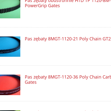
Pas zębaty obustronnie HTD TP 1120-8M
PowerGrip Gates
Pas zębaty 8MGT-1120-21 Poly Chain GT2
Pas zębaty 8MGT-1120-36 Poly Chain Car
Gates